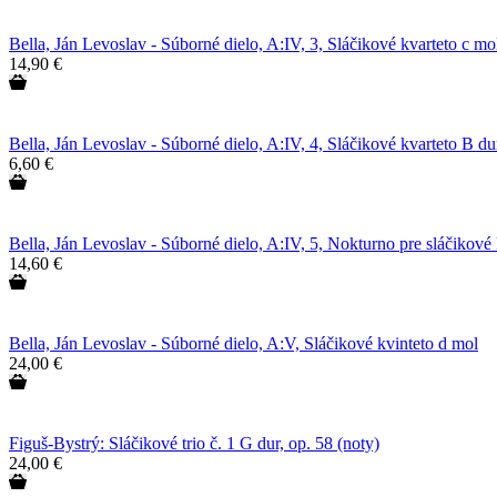
Bella, Ján Levoslav - Súborné dielo, A:IV, 3, Sláčikové kvarteto c mo
14,90 €
Bella, Ján Levoslav - Súborné dielo, A:IV, 4, Sláčikové kvarteto B du
6,60 €
Bella, Ján Levoslav - Súborné dielo, A:IV, 5, Nokturno pre sláčikové 
14,60 €
Bella, Ján Levoslav - Súborné dielo, A:V, Sláčikové kvinteto d mol
24,00 €
Figuš-Bystrý: Sláčikové trio č. 1 G dur, op. 58 (noty)
24,00 €