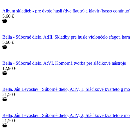
Album skladieb - pre dvoje huslí (dve flauty) a klavír (basso continuo
5,60 €
Bella - Súborné dielo, A:III, Skladby pre husle violončelo (fagot, h
5,60 €
Bella - Súborné dielo, A:VI, Komorná tvorba pre sláčikové nástroje
12,90 €
Bella, Ján Levoslav - Súborné dielo, A:IV, 1, Sláčikové kvarteto g mo
21,50 €
Bella, Ján Levoslav - Súborné dielo, A:IV, 2, Sláčikové kvarteto e m
21,50 €