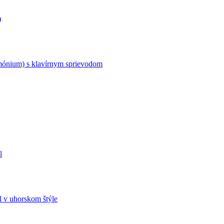
)
armónium) s klavírnym sprievodom
l
ol v uhorskom štýle