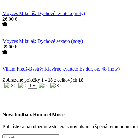
Moyzes Mikuláš: Dychové kvinteto (noty)
26,00 €
Moyzes Mikuláš: Dychové sexteto (noty)
39,00 €
Viliam Figuš-Bystrý: Klavírne kvarteto Es dur, op. 48 (noty)
Zobrazené položky
1 - 18
z celkových
18
Nová hudba z Hummel Music
Prihláste sa na odber newslettera s novinkami a špeciálnymi ponuk