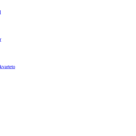
l
r
kvarteto