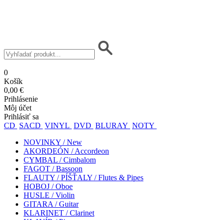
0
Košík
0,00 €
Prihlásenie
Môj účet
Prihlásiť sa
CD
SACD
VINYL
DVD
BLURAY
NOTY
NOVINKY / New
AKORDEÓN / Accordeon
CYMBAL / Cimbalom
FAGOT / Bassoon
FLAUTY / PÍŠŤALY / Flutes & Pipes
HOBOJ / Oboe
HUSLE / Violin
GITARA / Guitar
KLARINET / Clarinet