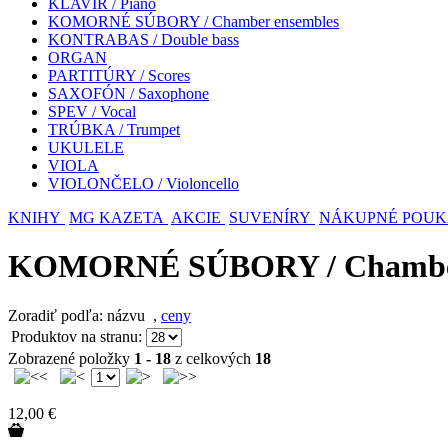
KLAVÍR / Piano
KOMORNÉ SÚBORY / Chamber ensembles
KONTRABAS / Double bass
ORGAN
PARTITÚRY / Scores
SAXOFÓN / Saxophone
SPEV / Vocal
TRÚBKA / Trumpet
UKULELE
VIOLA
VIOLONČELO / Violoncello
KNIHY
MG KAZETA
AKCIE
SUVENÍRY
NÁKUPNÉ POU
KOMORNÉ SÚBORY / Chamber
Zoradiť podľa: názvu
,
ceny
Produktov na stranu:
Zobrazené položky
1 - 18
z celkových
18
12,00 €