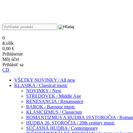
0
Košík
0,00 €
Prihlásenie
Môj účet
Prihlásiť sa
CD
VŠETKY NOVINKY / All new
KLASIKA / Classical music
NOVINKY / New
STREDOVEK / Middle Age
RENESANCIA / Renaissance
BAROK / Baroque music
KLASICIZMUS / Classicism
ROMANTIZMUS A HUDBA 19.STOROČIA / Romantism
HUDBA 20. STOROČIA / 20th century music
SÚČASNÁ HUDBA / Contemporary