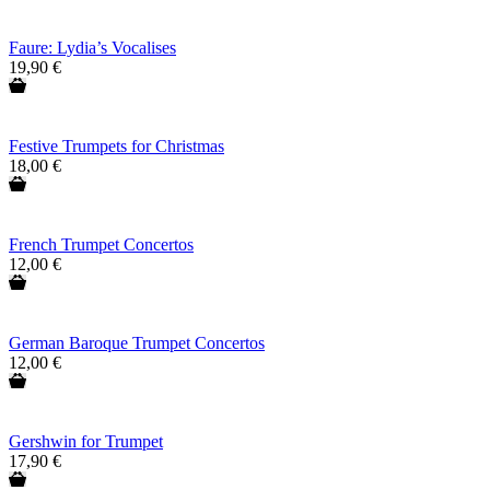
Faure: Lydia’s Vocalises
19,90 €
Festive Trumpets for Christmas
18,00 €
French Trumpet Concertos
12,00 €
German Baroque Trumpet Concertos
12,00 €
Gershwin for Trumpet
17,90 €