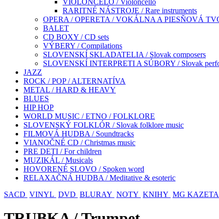
VIOLONČELO / Violoncello
RARITNÉ NÁSTROJE / Rare instruments
OPERA / OPERETA / VOKÁLNA A PIESŇOVÁ TVO
BALET
CD BOXY / CD sets
VÝBERY / Compilations
SLOVENSKÍ SKLADATELIA / Slovak composers
SLOVENSKÍ INTERPRETI A SÚBORY / Slovak perfor
JAZZ
ROCK / POP / ALTERNATÍVA
METAL / HARD & HEAVY
BLUES
HIP HOP
WORLD MUSIC / ETNO / FOLKLORE
SLOVENSKÝ FOLKLÓR / Slovak folklore music
FILMOVÁ HUDBA / Soundtracks
VIANOČNÉ CD / Christmas music
PRE DETI / For children
MUZIKÁL / Musicals
HOVORENÉ SLOVO / Spoken word
RELAXAČNÁ HUDBA / Meditative & esoteric
SACD
VINYL
DVD
BLURAY
NOTY
KNIHY
MG KAZETA
TRUBKA / Trumpet