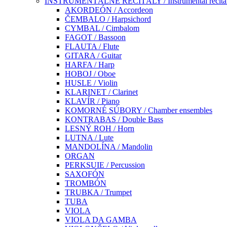
INŠTRUMENTÁLNE RECITÁLY / Instrumental recita
AKORDEÓN / Accordeon
ČEMBALO / Harpsichord
CYMBAL / Cimbalom
FAGOT / Bassoon
FLAUTA / Flute
GITARA / Guitar
HARFA / Harp
HOBOJ / Oboe
HUSLE / Violin
KLARINET / Clarinet
KLAVÍR / Piano
KOMORNÉ SÚBORY / Chamber ensembles
KONTRABAS / Double Bass
LESNÝ ROH / Horn
LUTNA / Lute
MANDOLÍNA / Mandolin
ORGAN
PERKSUIE / Percussion
SAXOFÓN
TROMBÓN
TRUBKA / Trumpet
TUBA
VIOLA
VIOLA DA GAMBA