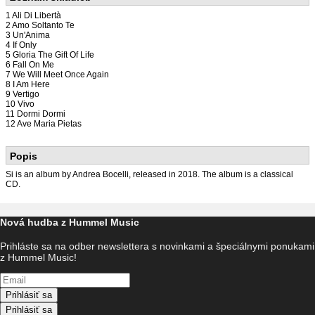
1 Ali Di Libertà
2 Amo Soltanto Te
3 Un'Anima
4 If Only
5 Gloria The Gift Of Life
6 Fall On Me
7 We Will Meet Once Again
8 I Am Here
9 Vertigo
10 Vivo
11 Dormi Dormi
12 Ave Maria Pietas
Popis
Si is an album by Andrea Bocelli, released in 2018. The album is a classical
CD.
Nová hudba z Hummel Music
Prihláste sa na odber newslettera s novinkami a špeciálnymi ponukami
z Hummel Music!
Prihlásiť sa
Prihlásiť sa